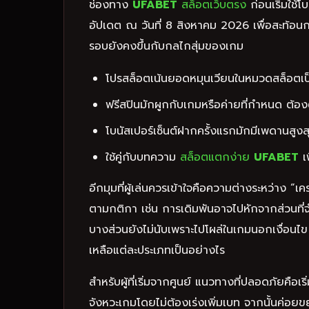
ช่องทาง
UFABET
สล็อตเว็บตรง
ก่อนเริ่มใช้
อัปเดต ณ วันที่ 8 สิงหาคม 2026 เพื่อสะท้อ
รอบยังคงขึ้นกับกลไกสุ่มของเกม
โปรสล็อตเน้นยอดหมุนเวียนในหมวดสล็อตเป็
ฟรีสปินมักผูกกับเกมหรือค่ายที่กำหนด ต้
โบนัสเปอร์เซ็นต์ฝากครั้งแรกมักมีเพดานสูง
ใช้คู่กับบทความ
สล็อตแตกง่าย
UFABET
เพ
อีกมุมที่ผู้เล่นควรเข้าใจคือความต่างระหว่าง “
ตามกติกา เช่น การเดิมพันอาจไปหักจากส่วนที่จ
บางส่วนยังไม่นับเพราะไปโผล่ในเกมนอกเงื่อนไข ด
เหลือแต่ละประเภทเป็นอย่างไร
สำหรับผู้ที่เริ่มจากศูนย์ แนวทางที่ปลอดภัยคือเ
จังหวะเกมโดยไม่ต้องเร่งเพิ่มเบท จากนั้นค่อยขยั